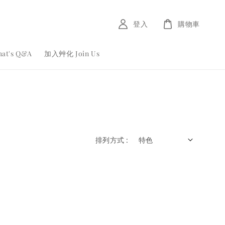
登入
購物車
at's Q&A
加入艸化 Join Us
排列方式 :