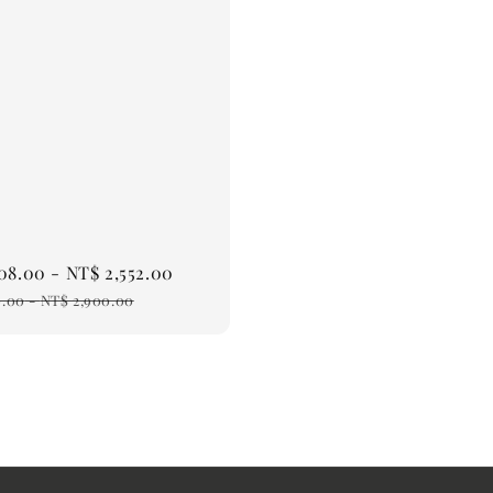
08.00
-
NT$ 2,552.00
Regular
price
0.00
-
NT$ 2,900.00