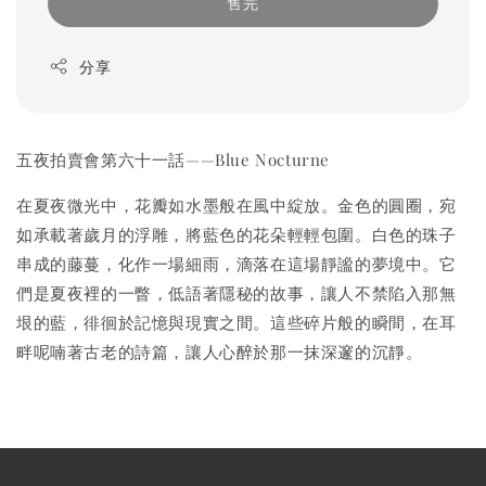
售完
分享
五夜拍賣會第六十一話——Blue Nocturne
在夏夜微光中，花瓣如水墨般在風中綻放。金色的圓圈，宛
如承載著歲月的浮雕，將藍色的花朵輕輕包圍。白色的珠子
串成的藤蔓，化作一場細雨，滴落在這場靜謐的夢境中。它
們是夏夜裡的一瞥，低語著隱秘的故事，讓人不禁陷入那無
垠的藍，徘徊於記憶與現實之間。這些碎片般的瞬間，在耳
畔呢喃著古老的詩篇，讓人心醉於那一抹深邃的沉靜。