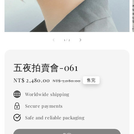
1
/
2
五夜拍賣會-061
Sale
NT$ 2,480.00
Regular
售完
NT$ 3,080.00
price
price
Worldwide shipping
Secure payments
Safe and reliable packaging