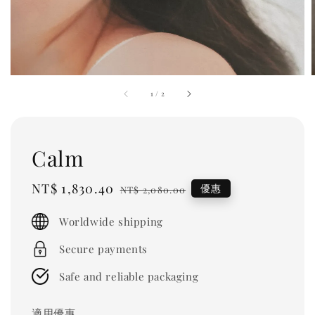
1
/
2
Calm
Sale
NT$ 1,830.40
Regular
優惠
NT$ 2,080.00
price
price
Worldwide shipping
Secure payments
Safe and reliable packaging
適用優惠