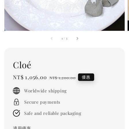
1
/
3
Cloé
Sale
NT$ 1,056.00
Regular
優惠
NT$ 1,200.00
price
price
Worldwide shipping
Secure payments
Safe and reliable packaging
適用優惠