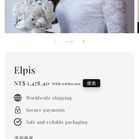
1
/
3
Elpis
Sale
NT$ 1,478.40
Regular
優惠
NT$ 1,680.00
price
price
Worldwide shipping
Secure payments
Safe and reliable packaging
適用優惠