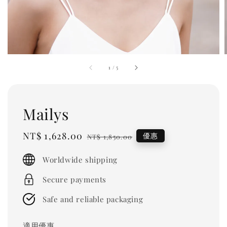
1
/
5
Mailys
Sale
NT$ 1,628.00
Regular
優惠
NT$ 1,850.00
price
price
Worldwide shipping
Secure payments
Safe and reliable packaging
適用優惠