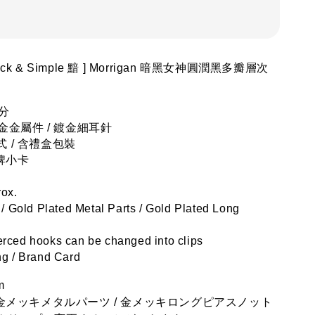
Black & Simple 黯 ] Morrigan 暗黑女神圓潤黑多瓣層次
分
金金屬件 / 
鍍金細耳針
 / 含禮盒包裝
品牌小卡
rox.
 / Gold Plated Metal Parts / 
Gold Plated Long 
rced hooks can be changed into clips
ng / Brand Card
m
/ 金メッキメタルパーツ / 
金メッキロングピアスノット