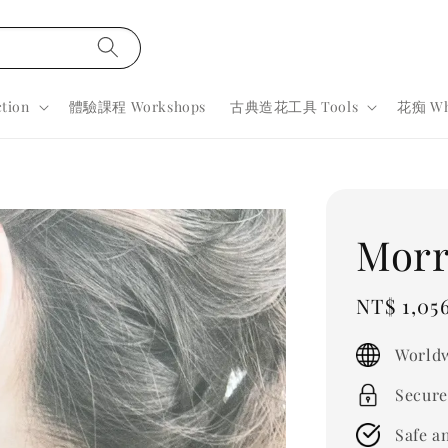
tion
體驗課程 Workshops
古典造花工具 Tools
花痴 Wh
Morr
Sale
NT$ 1,05
price
Worldw
Secure
Safe a