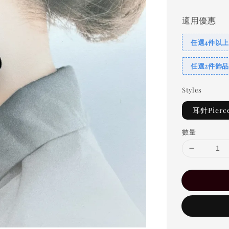
適用優惠
任選4件以上
任選2件飾品
Styles
耳針Pierce
數量