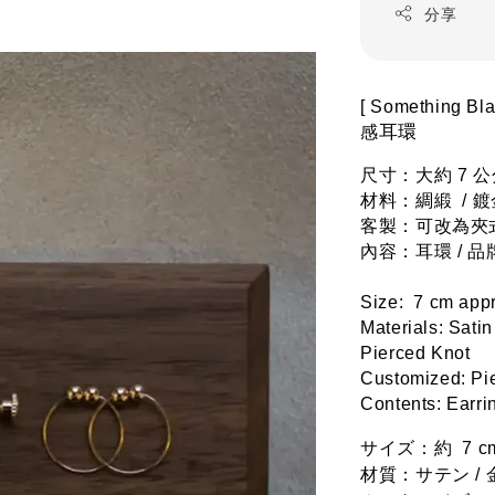
分享
[ Something 
耳環 
感
尺寸：大約 7 公
材料：綢緞 
 / 
鍍
客製：可改為夾式
內容：耳環 / 
Size:  7 cm app
Materials: 
Satin
Pierced Knot
Customized: Pie
Contents: Earri
サイズ：約  7 c
材質：
サテン
 