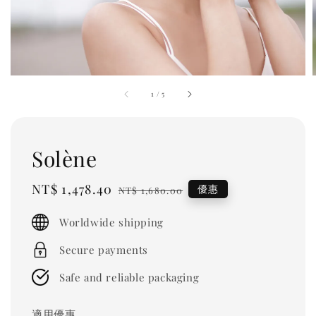
1
/
5
Solène
Sale
NT$ 1,478.40
Regular
優惠
NT$ 1,680.00
price
price
Worldwide shipping
Secure payments
Safe and reliable packaging
適用優惠