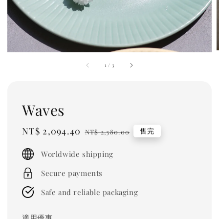
1
/
3
Waves
Sale
NT$ 2,094.40
Regular
售完
NT$ 2,380.00
price
price
Worldwide shipping
Secure payments
Safe and reliable packaging
適用優惠