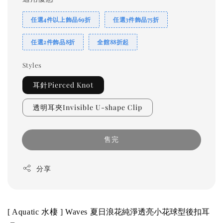
任選4件以上飾品69折
任選3件飾品75折
任選2件飾品8折
全館88折起
Styles
耳針Pierced Knot
透明耳夾Invisible U-shape Clip
售完
分享
夏日浪花純淨透亮小花球型後扣耳
[ Aquatic 水棲 ] 
Waves 