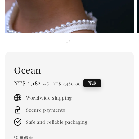
1
/
5
Ocean
Sale
NT$ 2,182.40
Regular
優惠
NT$ 2,480.00
price
price
Worldwide shipping
Secure payments
Safe and reliable packaging
適用優惠