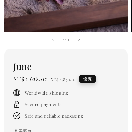
1
/
4
June
Sale
NT$ 1,628.00
Regular
優惠
NT$ 1,850.00
price
price
Worldwide shipping
Secure payments
Safe and reliable packaging
適用優惠