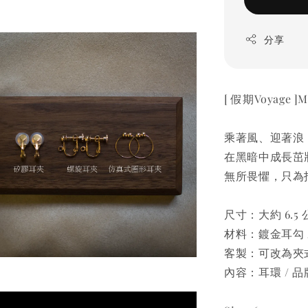
分享
[ 假期Voyag
乘著風、迎著浪
在黑暗中成長茁
無所畏懼，只為
尺寸：大約 6.5
材料：鍍金耳勾 /
客製：可改為夾式
內容：耳環 / 