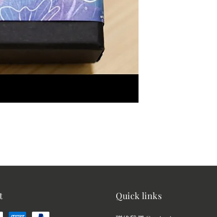
t
Quick links