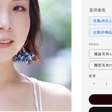
適用優惠
任選4件以上
任選2件飾品
Styles
螺旋耳夾Adj
圈型耳夾Pie
數量