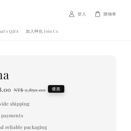
登入
購物車
at's Q&A
加入艸化 Join Us
na
8.00
Regular
優惠
NT$ 2,850.00
price
ide shipping
 payments
nd reliable packaging