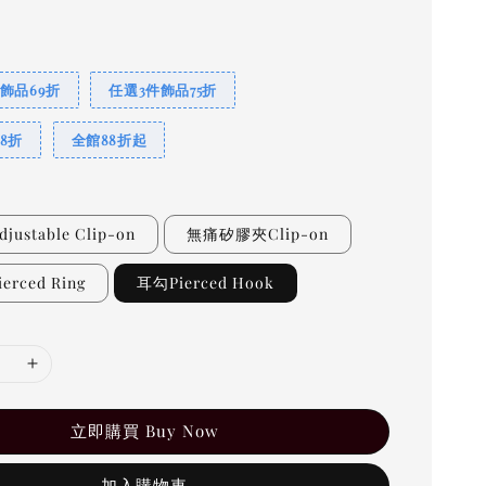
飾品69折
任選3件飾品75折
8折
全館88折起
ustable Clip-on
無痛矽膠夾Clip-on
rced Ring
耳勾Pierced Hook
立即購買 Buy Now
加入購物車