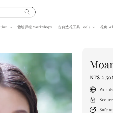
tion
體驗課程 Workshops
古典造花工具 Tools
花痴 Wh
Moa
Sale
NT$ 2,50
price
Worldw
Secure
Safe a