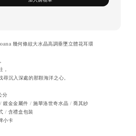
e ]Moana 幾何條紋大水晶高調垂墜立體花耳環
，
壯，
找尋沉入深處的那顆海洋之心。
 公分
 鍍金金屬件 / 施華洛世奇水晶 / 喬其紗
 / 含禮盒包裝
品牌小卡