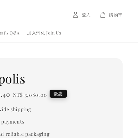
登入
購物車
at's Q&A
加入艸化 Join Us
polis
0.40
Regular
優惠
NT$ 3,080.00
price
ide shipping
 payments
nd reliable packaging