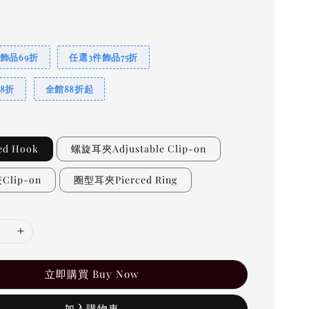
飾品69折
任選3件飾品75折
8折
全館88折起
ed Hook
螺旋耳夾Adjustable Clip-on
lip-on
圈型耳夾Pierced Ring
立即購買 Buy Now
加入購物車