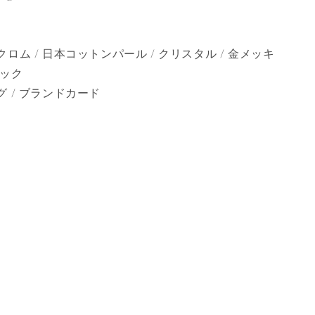
ロム / 日本コットンパール / クリスタル / 金メッキ
フック
グ / ブランドカード