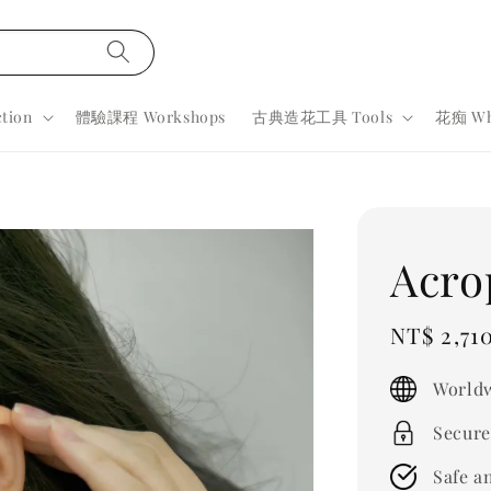
tion
體驗課程 Workshops
古典造花工具 Tools
花痴 Wh
Acro
Sale
NT$ 2,71
price
Worldw
Secure
Safe a