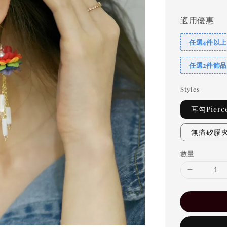
適用優惠
任選4件以上
任選2件飾品
Styles
耳勾Pierc
無痛矽膠夾C
數量