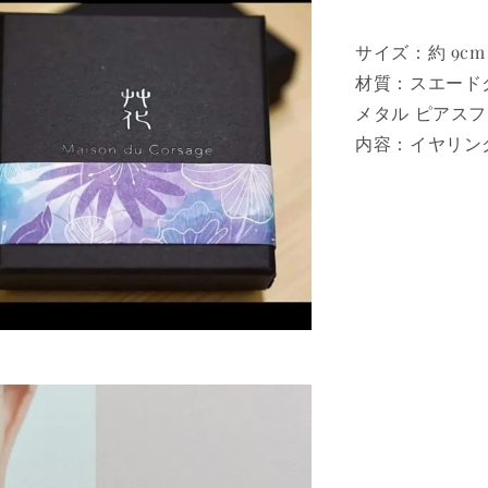
サイズ：約 9cm
材質：スエードク
メタル ピアス
内容：イヤリン