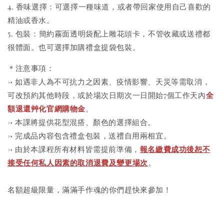
4. 香味選擇：可選擇一種味道，或者帶回家使用自己喜歡的
精油或香水。
5. 包裝：簡約霧面透明袋配上雕花頭卡，不管收藏或送禮都
很體面。也可選擇加購禮盒提袋包裝。
＊注意事項：
→ 如遇非人為不可抗力之因素、疫情影響、天災等需取消，
可改預約其他時段，或於場次日期次一日開始7個工作天內
全
額退還艸化官網購物金
。
→ 本課將提供花型混搭、顏色的選擇組合。
→ 完成品內容包含禮盒包裝，送禮自用兩相宜。
→ 由於本課程所有材料皆需提前準備，
報名繳費成功後恕不
接受任何私人因素的取消退費及變更場次
。
名額超級限量，滿滿手作魂的你們趕快來參加！