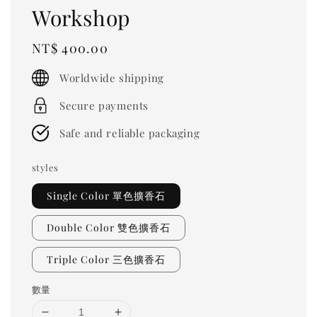
Workshop
Regular
NT$ 400.00
price
Worldwide shipping
Secure payments
Safe and reliable packaging
styles
Single Color 單色擴香石
Double Color 雙色擴香石
Triple Color 三色擴香石
數量