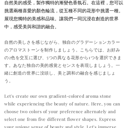
自然美的感受，製作獨特的漸變色香氛石。在這裡，您可以
挑選兩種喜愛的顏色輪流，從五種不同的花形中挑選一種。
展現您獨特的美感和品味。讓我們一同沉浸在創造的世界
中，感受美與和諧的融合。
自然の美しさを感じながら、独自のグラデーションカラー
のアロマストーンを制作しましょう。こちらでは、お好み
の2色を交互に選び、5つの異なる花形から1つを選択できま
す。あなた独自の美的感覚とセンスを表現しましょう。一
緒に創造の世界に没頭し、美と調和の融合を感じましょ
う。
Let's create our own gradient-colored aroma stone
while experiencing the beauty of nature. Here, you can
choose two colors of your preference alternately and
select one from five different flower shapes. Express
your unique sense of beauty and style. Let's immerse