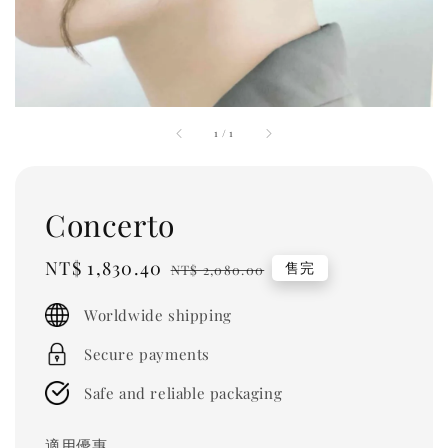
1
/
1
Concerto
Sale
NT$ 1,830.40
Regular
售完
NT$ 2,080.00
price
price
Worldwide shipping
Secure payments
Safe and reliable packaging
適用優惠