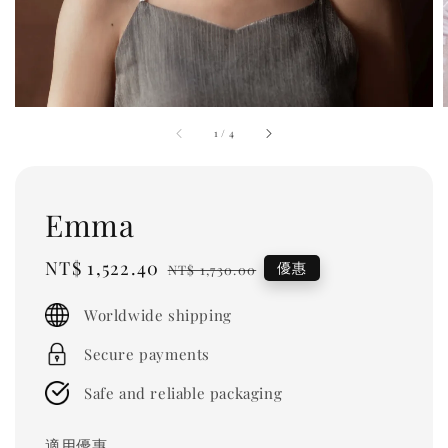
1
/
4
Emma
Sale
NT$ 1,522.40
Regular
優惠
NT$ 1,730.00
price
price
Worldwide shipping
Secure payments
Safe and reliable packaging
適用優惠