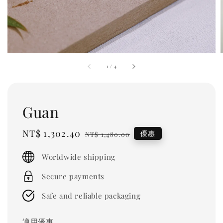
1
/
4
Guan
Sale
NT$ 1,302.40
Regular
優惠
NT$ 1,480.00
price
price
Worldwide shipping
Secure payments
Safe and reliable packaging
適用優惠