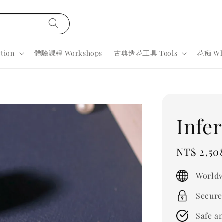
tion
體驗課程 Workshops
古典造花工具 Tools
花痴 Wh
Infer
Sale
NT$ 2,50
price
Worldw
Secure
Safe a