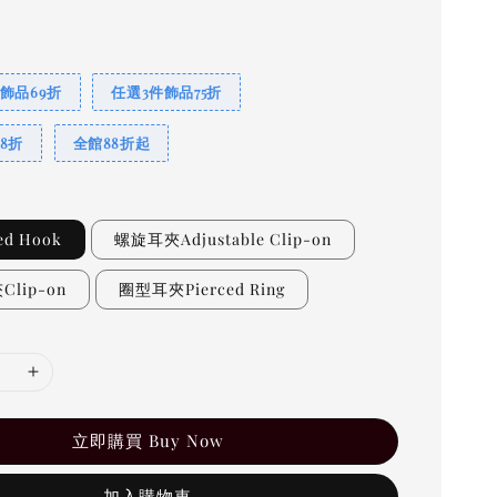
飾品69折
任選3件飾品75折
8折
全館88折起
ed Hook
螺旋耳夾Adjustable Clip-on
lip-on
圈型耳夾Pierced Ring
立即購買 Buy Now
加入購物車