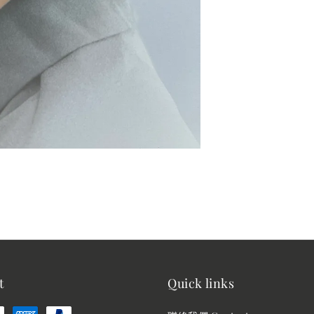
t
Quick links