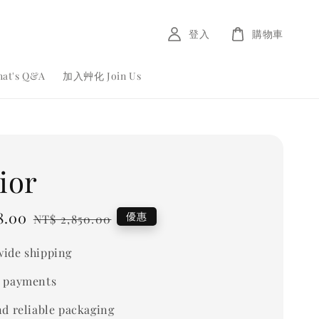
登入
購物車
at's Q&A
加入艸化 Join Us
ior
8.00
Regular
優惠
NT$ 2,850.00
price
ide shipping
 payments
nd reliable packaging