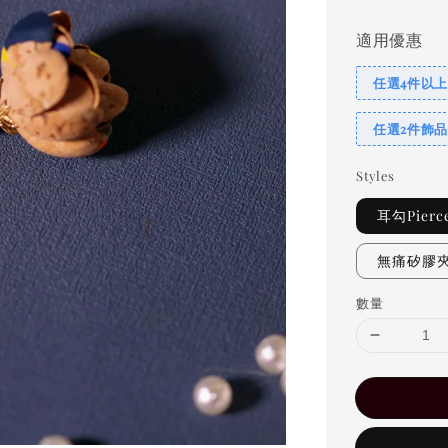
適用優惠
任選4件以上
任選2件飾品
Styles
耳勾Pierc
無痛矽膠夾C
數量