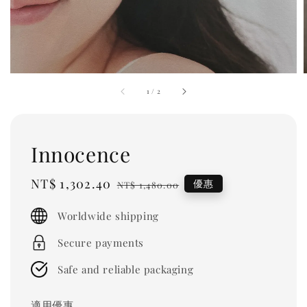
1
/
2
Innocence
Sale
NT$ 1,302.40
Regular
優惠
NT$ 1,480.00
price
price
Worldwide shipping
Secure payments
Safe and reliable packaging
適用優惠