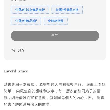
任選4件以上飾品69折
任選3件飾品75折
任選2件飾品8折
全館88折起
售完
分享
Layerd Grace
以古典扇子為靈感， 象徵對於人的初識與理解。 表面上看似
簡單， 內藏無窮的韻味和故事，每一層次都如同扇子的摺
痕，細緻優雅而富有意義，就如同每個人的內心世界。 認真
的去了解周遭每個人的故事