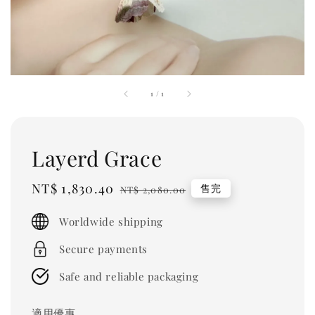
1
/
1
Layerd Grace
Sale
NT$ 1,830.40
Regular
售完
NT$ 2,080.00
price
price
Worldwide shipping
Secure payments
Safe and reliable packaging
適用優惠