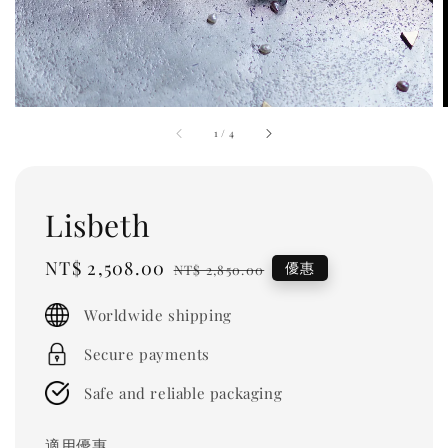
1
/
4
Lisbeth
Sale
NT$ 2,508.00
Regular
優惠
NT$ 2,850.00
price
price
Worldwide shipping
Secure payments
Safe and reliable packaging
適用優惠