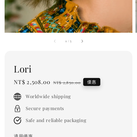
1
/
5
Lori
Sale
NT$ 2,508.00
Regular
優惠
NT$ 2,850.00
price
price
Worldwide shipping
Secure payments
Safe and reliable packaging
適用優惠