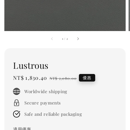
1
/
2
Lustrous
Sale
NT$ 1,830.40
Regular
優惠
NT$ 2,080.00
price
price
Worldwide shipping
Secure payments
Safe and reliable packaging
適用優惠