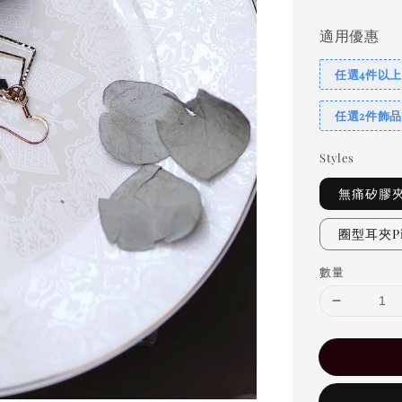
適用優惠
任選4件以上
任選2件飾品
Styles
無痛矽膠夾C
圈型耳夾Pie
數量