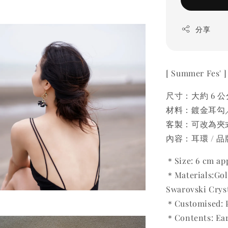
分享
[ Summer Fe
尺寸：大約 6 公
材料：鍍金耳勾
客製：可改為夾式
內容：耳環 / 
＊Size: 6 cm ap
＊Materials:Go
Swarovski Crys
＊Customised: P
＊Contents: Ear