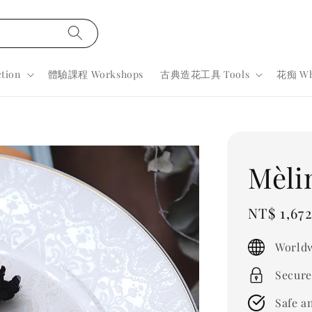
tion
體驗課程 Workshops
古典造花工具 Tools
花痴 Wh
Mèli
Sale
NT$ 1,67
price
Worldw
Secure
Safe a