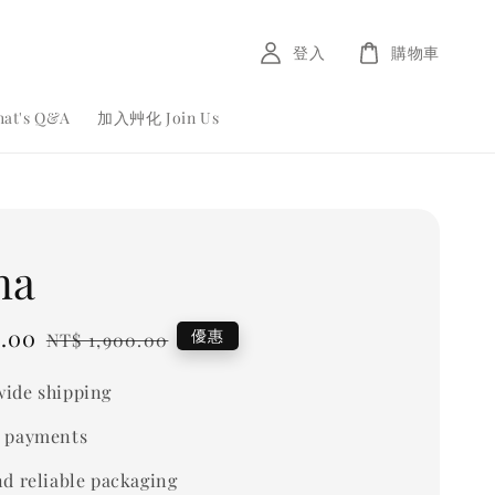
登入
購物車
at's Q&A
加入艸化 Join Us
na
2.00
Regular
優惠
NT$ 1,900.00
price
ide shipping
 payments
nd reliable packaging