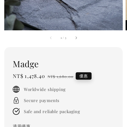
1
/
3
Madge
Sale
NT$ 1,478.40
Regular
優惠
NT$ 1,680.00
price
price
Worldwide shipping
Secure payments
Safe and reliable packaging
適用優惠