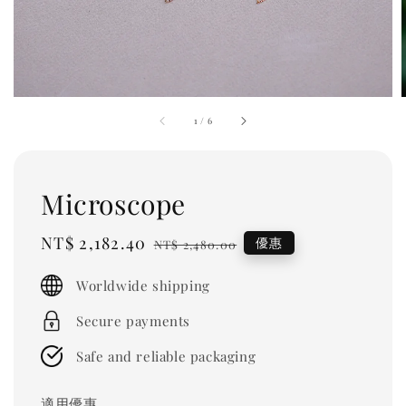
1
/
6
Microscope
Sale
NT$ 2,182.40
Regular
優惠
NT$ 2,480.00
price
price
Worldwide shipping
Secure payments
Safe and reliable packaging
適用優惠