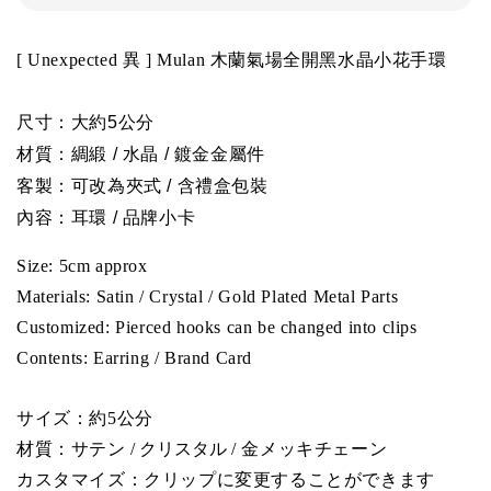
[ 
Unexpected 
異
 ] Mulan
 木蘭氣場全開黑水晶小花手環
尺
寸：大約5公分
材質：
綢緞
 / 水晶 / 鍍金金屬件 
客製：可改為夾式 / 含禮盒包裝
內容：耳環 / 品牌小卡
Size: 5
cm approx
Materials: 
Satin 
/ Crystal / Gold Plated Metal Parts
Customized: Pierced hooks can be changed into clips
Contents: Earring / Brand Card
サイズ：約5公分
材質：
サテン 
/ クリスタル 
/ 金メッキチェーン 
カスタマイズ：クリップに変更することができます