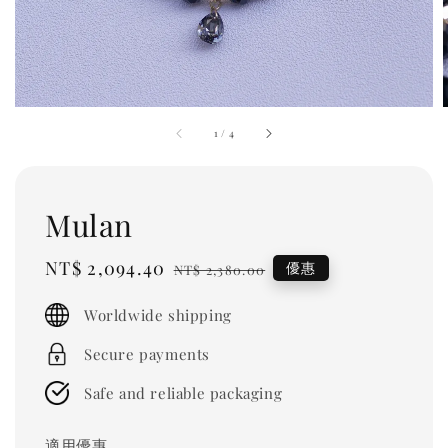
1
/
4
Mulan
Sale
NT$ 2,094.40
Regular
優惠
NT$ 2,380.00
price
price
Worldwide shipping
Secure payments
Safe and reliable packaging
適用優惠