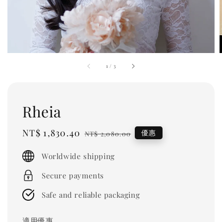
1
/
3
Rheia
Sale
NT$ 1,830.40
Regular
優惠
NT$ 2,080.00
price
price
Worldwide shipping
Secure payments
Safe and reliable packaging
適用優惠