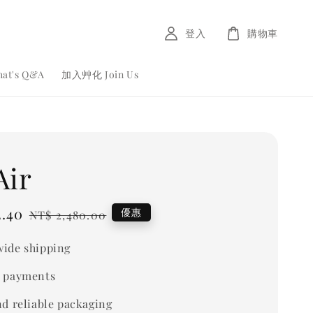
登入
購物車
at's Q&A
加入艸化 Join Us
Air
2.40
Regular
優惠
NT$ 2,480.00
price
ide shipping
 payments
nd reliable packaging