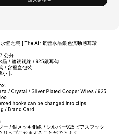
lm 永恆之境
]
The Air 
氣體水晶銀色流動感耳環
7 公分
水晶 / 鍍銀銅線 / 925銀耳勾
 / 含禮盒包裝
品牌小卡
ox.
za / Crystal / Silver Plated Cooper Wires / 925 
Hoo
rced hooks can be changed into clips
ng / Brand Card
m
ー / 銀メッキ銅線 / シルバー925ピアスフック
クリップに変更することができます