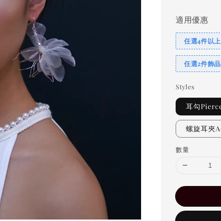
適用優惠
任選4件以上
任選2件飾品
Styles
耳勾Pierc
螺旋耳夾Adj
數量