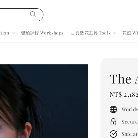
tion
體驗課程 Workshops
古典造花工具 Tools
花痴 Wh
The 
Sale
NT$ 2,18
price
Worldw
Secure
Safe a