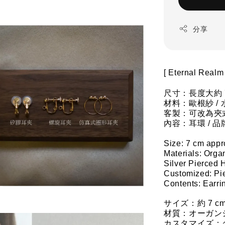
分享
[ 
Eternal Rea
尺寸：長度大約 
材料：
歐根紗 / 
客製：可改為夾式
內容：耳環 / 
Size: 7 cm appr
Materials: 
Organ
Silver Pierced 
Customized: Pie
Contents: Earri
サイズ：約 7 c
材質：
オーガンジ
カスタマイズ：