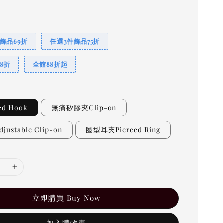
飾品69折
任選3件飾品75折
8折
全館88折起
ed Hook
無痛矽膠夾Clip-on
ustable Clip-on
圈型耳夾Pierced Ring
立即購買 Buy Now
加入購物車