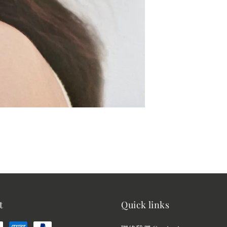
t
Quick links