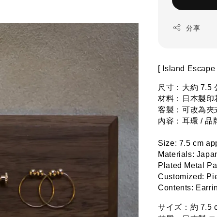
分享
[ Island Esca
尺寸：大約 7.5
材料：日本製印花
客製：可改為夾式
內容：耳環 / 
Size: 7.5 cm ap
Materials: Japan
Plated Metal Pa
Customized: Pie
Contents: Earri
サイズ：約 7.5 