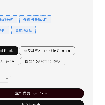
飾品69折
任選3件飾品75折
8折
全館88折起
ed Hook
螺旋耳夾Adjustable Clip-on
lip-on
圈型耳夾Pierced Ring
立即購買 Buy Now
加入購物車