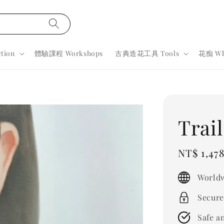
tion
體驗課程 Workshops
古典造花工具 Tools
花痴 Wh
Trail
Sale
NT$ 1,47
price
Worldw
Secure
Safe a