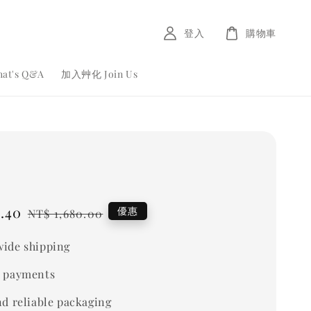
登入
購物車
at's Q&A
加入艸化 Join Us
8.40
Regular
優惠
NT$ 1,680.00
price
ide shipping
 payments
nd reliable packaging