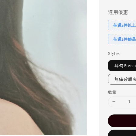
適用優惠
任選4件以上
任選2件飾品
Styles
耳勾Pierc
無痛矽膠夾C
數量