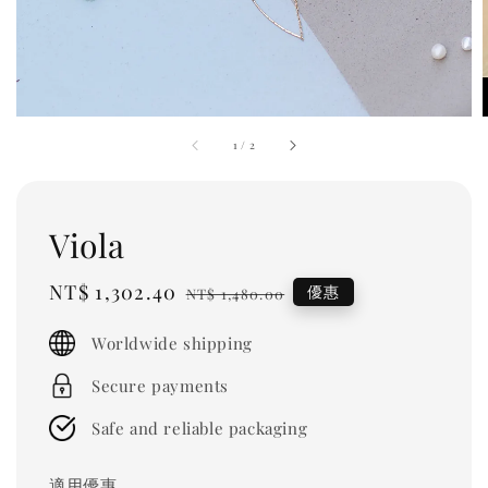
1
/
2
Viola
Sale
NT$ 1,302.40
Regular
優惠
NT$ 1,480.00
price
price
Worldwide shipping
Secure payments
Safe and reliable packaging
適用優惠