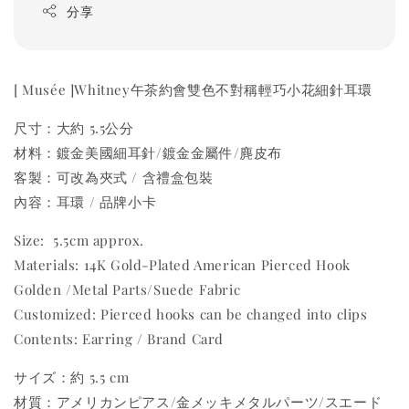
分享
[ Musée ]Whitney午茶約會雙色不對稱輕巧小花細針耳環
尺寸：大約 5.5公分
材料：鍍金美國細耳針/鍍金金屬件/麂皮布
客製：可改為夾式 / 含禮盒包裝
內容：耳環 / 品牌小卡
Size: 5.5cm approx.
Materials: 14K Gold-Plated American Pierced Hook
Golden /Metal Parts/Suede Fabric
Customized: Pierced hooks can be changed into clips
Contents: Earring / Brand Card
サイズ：約 5.5 cm
材質：アメリカンピアス/金メッキメタルパーツ/スエード