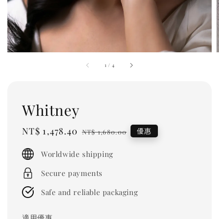
1
/
4
Whitney
Sale
NT$ 1,478.40
Regular
優惠
NT$ 1,680.00
price
price
Worldwide shipping
Secure payments
Safe and reliable packaging
適用優惠